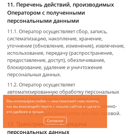
11. Перечень действий, производимых
Оператором с полученными
персональными данными
11.1. Оператор осуществляет сбор, запись,
систематизацию, накопление, хранение,
уточнение (обновление, изменение), извлечение,
использование, передачу (распространение,
предоставление, доступ), обезличивание,
блокирование, удаление и уничтожение
персональных данных.
11.2. Оператор осуществляет
автоматизированную обработку персональных
данных с получением и/или передачей
Мы используем
cookie
— они помогают нам понять,
полученной информации по информационно-
как вы взаимодействуете
с нашим
сайтом
и сделать
его удобнее
и лучше.
телекоммуникационным сетям или без таковой.
Согласен
12. Трансграничная передача
персональных данных